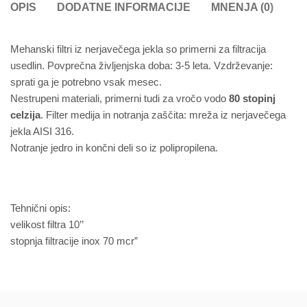
OPIS
DODATNE INFORMACIJE
MNENJA (0)
Mehanski filtri iz nerjavečega jekla so primerni za filtracija
usedlin. Povprečna življenjska doba: 3-5 leta. Vzdrževanje:
sprati ga je potrebno vsak mesec.
Nestrupeni materiali, primerni tudi za vročo vodo
80 stopinj
celzija
. Filter medija in notranja zaščita: mreža iz nerjavečega
jekla AISI 316.
Notranje jedro in končni deli so iz polipropilena.
Tehnični opis:
velikost filtra 10’’
stopnja filtracije inox 70 mcr”