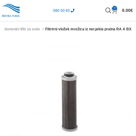
0
0.00
€
080 50 65
Nadomestni filtri za vodo
Filtrirni vložek mrežica iz ner.jekla pralna RA A BX