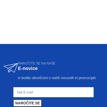
NAROČITE SE NA NAŠE
E-novice
in bodite obveščeni o naših novostih in promocijah