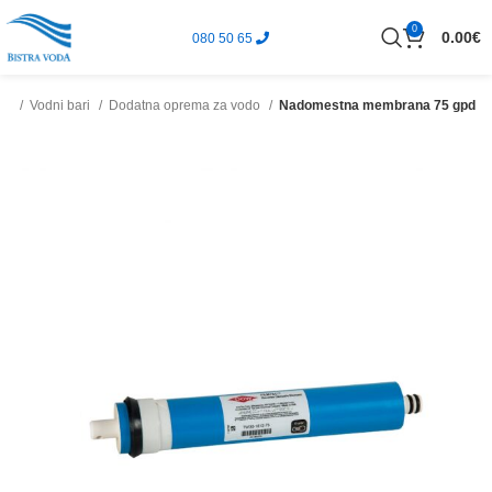
0
0.00
€
080 50 65
ina
Vodni bari
Dodatna oprema za vodo
Nadomestna membrana 75 gpd