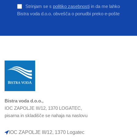
Strinjam se s
politiko zasebnosti
in da me lahko
Bistra voda d.o.o. obvešča o ponudbi preko e-pošte
Bistra voda d.o.o.,
IOC ZAPOLJE III/12, 1370 LOGATEC,
pisarna in skladišče se nahaja na naslovu
IOC ZAPOLJE III/12, 1370 Logatec​