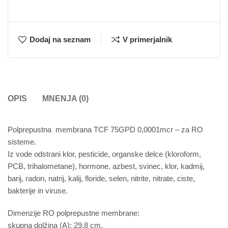
Dodaj na seznam
V primerjalnik
OPIS
MNENJA (0)
Polprepustna membrana TCF 75GPD 0,0001mcr – za RO
sisteme.
Iz vode odstrani klor, pesticide, organske delce (kloroform,
PCB, trihalometane), hormone, azbest, svinec, klor, kadmij,
barij, radon, natrij, kalij, floride, selen, nitrite, nitrate, ciste,
bakterije in viruse.
Dimenzije RO polprepustne membrane:
skupna dolžina (A): 29,8 cm,