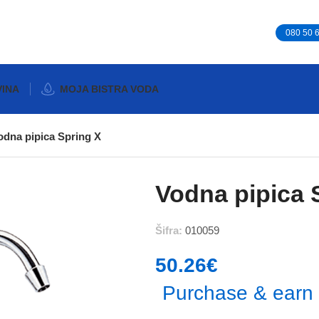
080 50 
VINA
MOJA BISTRA VODA
odna pipica Spring X
Vodna pipica 
Šifra:
010059
50.26
€
Purchase & earn 