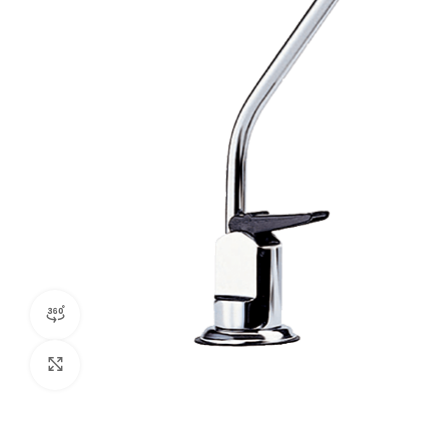
360 product view
Povečajte