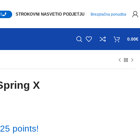
STROKOVNI NASVETI
O PODJETJU
65
Brezplačna ponudba
0.00
€
Spring X
25 points!