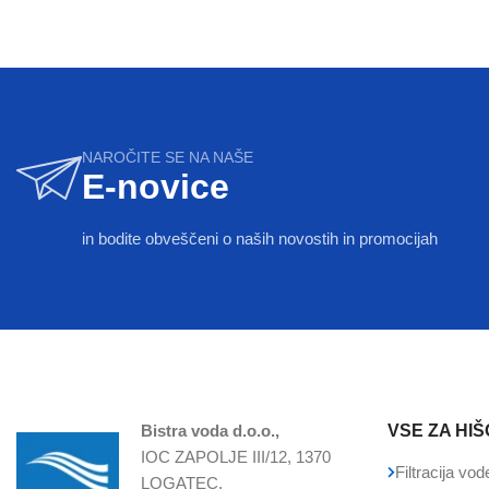
NAROČITE SE NA NAŠE
E-novice
in bodite obveščeni o naših novostih in promocijah
Bistra voda d.o.o.,
VSE ZA HIŠ
IOC ZAPOLJE III/12, 1370
Filtracija vod
LOGATEC,