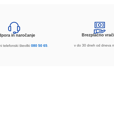
Brezplačno vrači
pora in naročanje
v do 30 dneh od dneva 
i telefonski številki
080 50 65
.