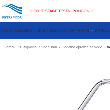
!!! TO JE STAGE TESTNI POLIGON !!!
VSE ZA HIŠO
VSE ZA INDUSTRIJO
VODNI BARI
PITNIKI
E-TRGO
Domov
E-trgovina
Vodni bari
Dodatna oprema za vodo
V