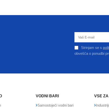
Strinjam se s
pol
obvešča o ponudbi pr
O
VODNI BARI
VSE ZA
e
Samostoječi vodni bari
Industrij