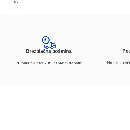
Povečajte
Pod
Brezplačna poštnina
Na brezplačn
Pri nakupu nad 70€ v spletni trgovini