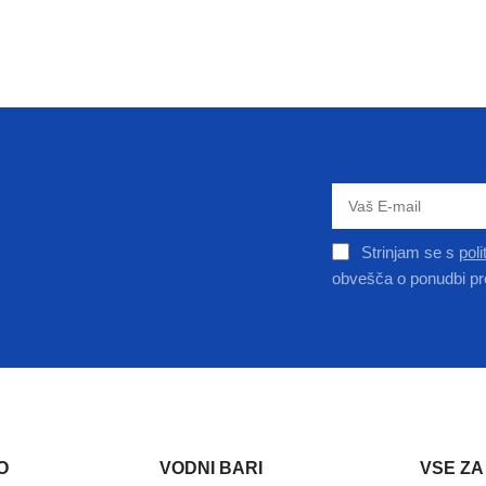
Strinjam se s
pol
obvešča o ponudbi pr
O
VODNI BARI
VSE ZA