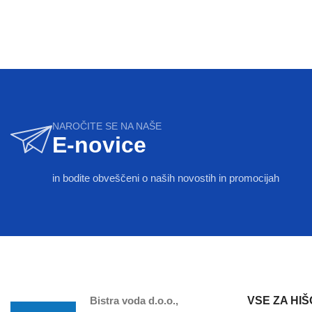
NAROČITE SE NA NAŠE
E-novice
in bodite obveščeni o naših novostih in promocijah
Bistra voda d.o.o.,
VSE ZA HIŠ