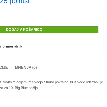
25 points!
DODAJ V KOŠARICO
V primerjalnik
CIJE
MNENJA (0)
z akvitnim ogljem ima večjo filtrirno površino, ki iz vode odstranjuje
za za 10’’ Big Blue ohišja.