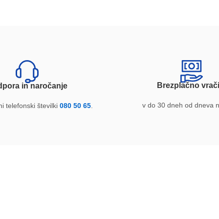
Brezplačno vrači
pora in naročanje
v do 30 dneh od dneva 
i telefonski številki
080 50 65
.