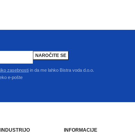
itiko zasebnosti
in da me lahko Bistra voda d.o.o.
eko e-pošte
 INDUSTRIJO
INFORMACIJE