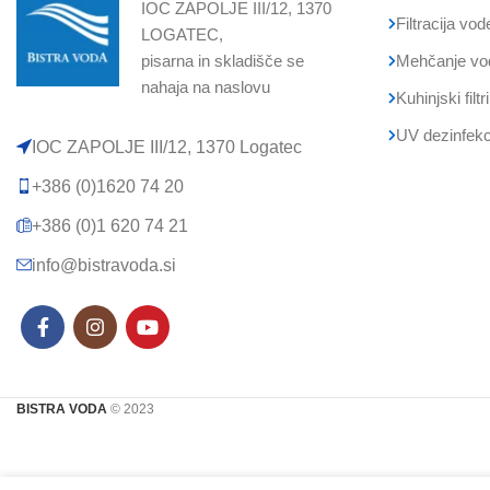
IOC ZAPOLJE III/12, 1370
Filtracija vod
LOGATEC,
pisarna in skladišče se
Mehčanje vo
nahaja na naslovu
Kuhinjski filtr
UV dezinfekc
IOC ZAPOLJE III/12, 1370 Logatec​
+386 (0)1620 74 20
+386 (0)1 620 74 21
info@bistravoda.si
BISTRA VODA
© 2023