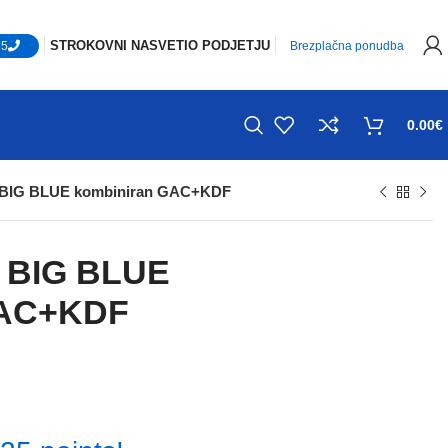
STROKOVNI NASVETI
O PODJETJU
65
Brezplačna ponudba
0.00
€
žek BIG BLUE kombiniran GAC+KDF
ek BIG BLUE
GAC+KDF