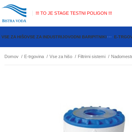
!!! TO JE STAGE TESTNI POLIGON !!!
VSE ZA HIŠO
VSE ZA INDUSTRIJO
VODNI BARI
PITNIKI
E-TRGO
Domov
E-trgovina
Vse za hišo
Filtrirni sistemi
Nadomestni