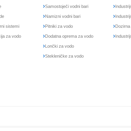
e
Samostoječi vodni bari
Industrij
de
Namizni vodni bari
Industr
irni sistemi
Pitniki za vodo
Dozirna
ija za vodo
Dodatna oprema za vodo
Industri
Lončki za vodo
Stekleničke za vodo