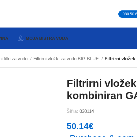
080 50 
VINA
MOJA BISTRA VODA
 filtri za vodo
Filtrirni vložki za vodo BIG BLUE
Filtrirni vlo
Filtrirni vlož
kombiniran 
Šifra:
030114
50.14
€