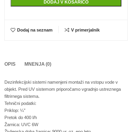
DODAJ V KOŠARICO
Dodaj na seznam
V primerjalnik
OPIS
MNENJA (0)
Dezinfekcijski sistemi namenjeni montaži na vstopu vode v
objekt. Pred UV sistemom priporočamo vgradnjo ustreznega
filtrirnega sistema.
Tehnični podatki:
Priklop: ¼”
Pretok do 400 l/h
Žarnica: UVC 6W
Življenska doba žarnice: 9000 ur, oz. eno leto