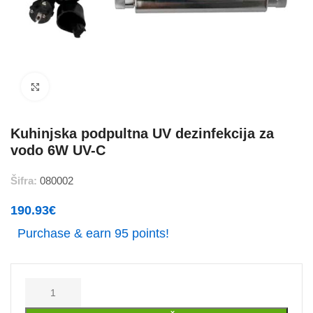
Povečajte
Kuhinjska podpultna UV dezinfekcija za
vodo 6W UV-C
Šifra:
080002
190.93
€
Purchase & earn 95 points!