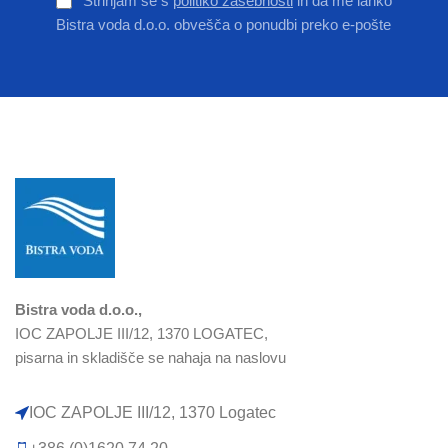
Strinjam se s
politiko zasebnosti
in da me lahko
Bistra voda d.o.o. obvešča o ponudbi preko e-pošte
Bistra voda d.o.o.,
IOC ZAPOLJE III/12, 1370 LOGATEC,
pisarna in skladišče se nahaja na naslovu
IOC ZAPOLJE III/12, 1370 Logatec​