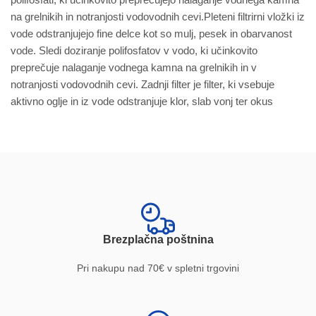
na grelnikih in notranjosti vodovodnih cevi.Pleteni filtrirni vložki iz
vode odstranjujejo fine delce kot so mulj, pesek in obarvanost
vode. Sledi doziranje polifosfatov v vodo, ki učinkovito
preprečuje nalaganje vodnega kamna na grelnikih in v
notranjosti vodovodnih cevi. Zadnji filter je filter, ki vsebuje
aktivno oglje in iz vode odstranjuje klor, slab vonj ter okus
Brezplačna poštnina
Pri nakupu nad 70€ v spletni trgovini