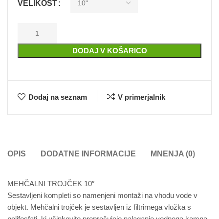
VELIKOST
DODAJ V KOŠARICO
Dodaj na seznam
V primerjalnik
OPIS
DODATNE INFORMACIJE
MNENJA (0)
MEHČALNI TROJČEK 10″
Sestavljeni kompleti so namenjeni montaži na vhodu vode v
objekt. Mehčalni trojček je sestavljen iz filtrirnega vložka s
polifosfati, ki učinkovito preprečujejo nalaganje vodnega kamna