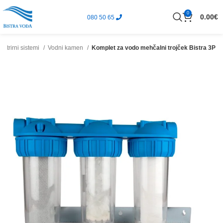
0
0.00
€
080 50 65
 filtrirni sistemi
Vodni kamen
Komplet za vodo mehčalni trojček Bistra 3P