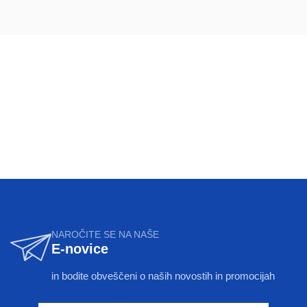
NAROČITE SE NA NAŠE
E-novice
in bodite obveščeni o naših novostih in promocijah