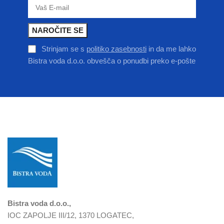
Strinjam se s
politiko zasebnosti
in da me lahko
Bistra voda d.o.o. obvešča o ponudbi preko e-pošte
Bistra voda d.o.o.,
IOC ZAPOLJE III/12, 1370 LOGATEC,