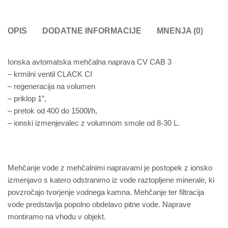
OPIS
DODATNE INFORMACIJE
MNENJA (0)
Ionska avtomatska mehčalna naprava CV CAB 3
– krmilni ventil CLACK CI
– regeneracija na volumen
– priklop 1”,
– pretok od 400 do 1500l/h,
– ionski izmenjevalec z volumnom smole od 8-30 L.
Mehčanje vode z mehčalnimi napravami je postopek z ionsko
izmenjavo s katero odstranimo iz vode raztopljene minerale, ki
povzročajo tvorjenje vodnega kamna. Mehčanje ter filtracija
vode predstavlja popolno obdelavo pitne vode. Naprave
montiramo na vhodu v objekt.