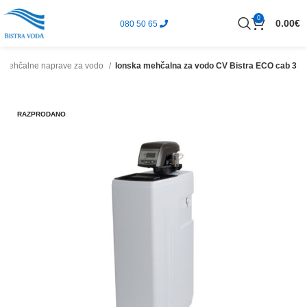
0
0.00
€
080 50 65
Mehčalne naprave za vodo
Ionska mehčalna za vodo CV Bistra ECO cab 3
RAZPRODANO