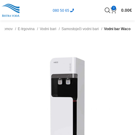
0
0.00
€
080 50 65
Domov
E-trgovina
Vodni bari
Samostoječi vodni bari
Vodni bar Waco