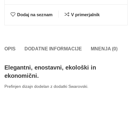
Dodaj na seznam
V primerjalnik
OPIS
DODATNE INFORMACIJE
MNENJA (0)
Elegantni, enostavni, ekološki in
ekonomični.
Prefinjen dizajn dodelan z dodatki Swarovski.
Sestavljeni so iz trpežnih materialov in enostavni za uporabo in
čiščenje.
Zaradi idealne višine točenja, kompaktne izdelave in
univerzalnega dizajna so primerni za vse prostore.