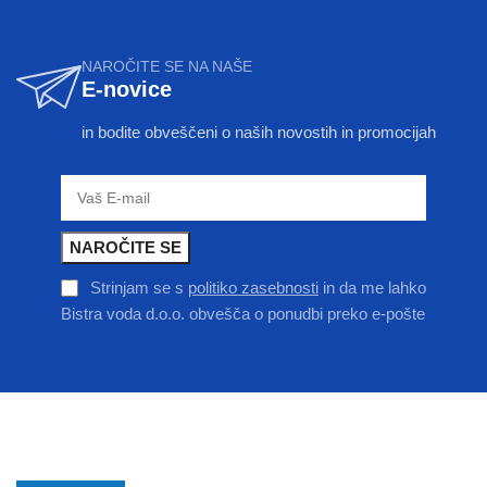
NAROČITE SE NA NAŠE
E-novice
in bodite obveščeni o naših novostih in promocijah
Strinjam se s
politiko zasebnosti
in da me lahko
Bistra voda d.o.o. obvešča o ponudbi preko e-pošte