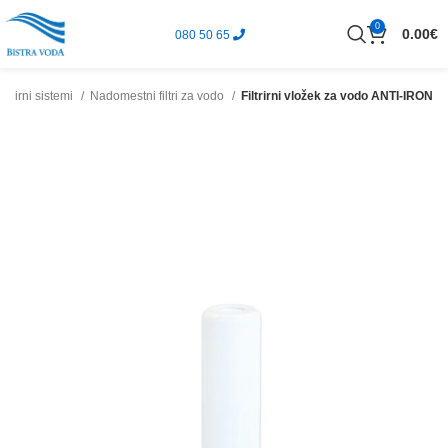
0
0.00
€
080 50 65
iltrirni sistemi
Nadomestni filtri za vodo
Filtrirni vložek za vodo ANTI-IRON